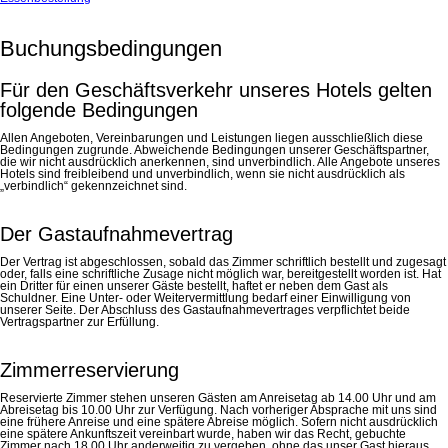
Buchungsbedingungen
Für den Geschäftsverkehr unseres Hotels gelten
folgende Bedingungen
Allen Angeboten, Vereinbarungen und Leistungen liegen ausschließlich diese
Bedingungen zugrunde. Abweichende Bedingungen unserer Geschäftspartner,
die wir nicht ausdrücklich anerkennen, sind unverbindlich. Alle Angebote unseres
Hotels sind freibleibend und unverbindlich, wenn sie nicht ausdrücklich als
„verbindlich“ gekennzeichnet sind.
Der Gastaufnahmevertrag
Der Vertrag ist abgeschlossen, sobald das Zimmer schriftlich bestellt und zugesagt
oder, falls eine schriftliche Zusage nicht möglich war, bereitgestellt worden ist. Hat
ein Dritter für einen unserer Gäste bestellt, haftet er neben dem Gast als
Schuldner. Eine Unter- oder Weitervermittlung bedarf einer Einwilligung von
unserer Seite. Der Abschluss des Gastaufnahmevertrages verpflichtet beide
Vertragspartner zur Erfüllung.
Zimmerreservierung
Reservierte Zimmer stehen unseren Gästen am Anreisetag ab 14.00 Uhr und am
Abreisetag bis 10.00 Uhr zur Verfügung. Nach vorheriger Absprache mit uns sind
eine frühere Anreise und eine spätere Abreise möglich. Sofern nicht ausdrücklich
eine spätere Ankunftszeit vereinbart wurde, haben wir das Recht, gebuchte
Zimmer nach 18.00 Uhr anderweitig zu vergeben, ohne das unser Gast hieraus