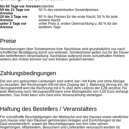
bis 60 Tage vor Anreise
kostenfrei
59 bis 21 Tage vor
50 % des vereinbarten Gesamtpreises
Anreise
20 bis 3 Tage vor
80 % des Preises für die erste Nacht, 50 % für jede
Anreise
weitere Nacht
unter 3 Tage vor
voller Preis d. ersten Übernachtung u. 80 % für die
Anreise
weiteren Tage
Preise
Vereinbarungen über Sonderpreise bzw. Nachlässe sind grundsätzlich nur nach
schriftlicher Bestätigung durch uns wirksam. Sonderpreise gelten nur für die Dauer
der betreffenden Veranstaltung. Nachlässe aufgrund eines schuldhaften Fehlers
seitens des Hotels können nur vom Inhaber gewährt werden.
Zahlungsbedingungen
Die von uns gebrachten Leistungen sind sofort, bar / mit Karte und ohne Abzüge
zu bezahlen. Bei Rechnungen tritt mit dem Zugang der 1. Mahnung Verzug ein. Ab
Verzugseintritt wird die Rechnung mit 4 % über dem Leitzins der EZB verzinst. Für
jede Mahnung nach Verzugseintritt kann eine Mahngebühr von 5,00 Euro verlangt
werden. Das Hotel kann vom Gast eine Vorauszahlung verlangen.
Haftung des Bestellers / Veranstalters
Für schuldhafte Beschädigungen der Mietsache und des Hauses sowie sämtlicher
zum Hause oder den Räumen gehörenden Anlagen und Einrichtungen ist der
Gast verantwortlich, soweit die Beschädigungen von ihm oder seinen
Angehörigen, Mitarbeitern, Besuchern und Lieferanten verursacht worden ist.