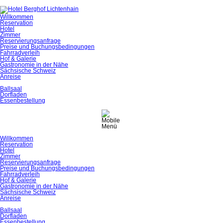
Navigation
Willkommen
überspringen
Reservation
Hotel
Zimmer
Reservierungsanfrage
Preise und Buchungsbedingungen
Fahrradverleih
Hof & Galerie
Gastronomie in der Nähe
Sächsische Schweiz
Anreise
Ballsaal
Dorfladen
Essenbestellung
Navigation
Willkommen
überspringen
Reservation
Hotel
Zimmer
Reservierungsanfrage
Preise und Buchungsbedingungen
Fahrradverleih
Hof & Galerie
Gastronomie in der Nähe
Sächsische Schweiz
Anreise
Ballsaal
Dorfladen
Essenbestellung